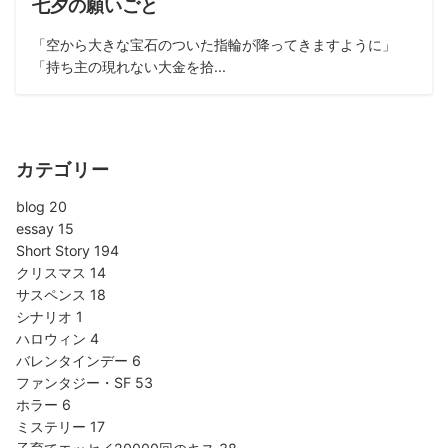
七夕の願いごと
「空から大きな宝石のついた指輪が降ってきますように」
「持ち主の現れない大金を拾...
カテゴリー
blog
20
essay
15
Short Story
194
クリスマス
14
サスペンス
18
シナリオ
1
ハロウィン
4
バレンタインデー
6
ファンタジー・SF
53
ホラー
6
ミステリー
17