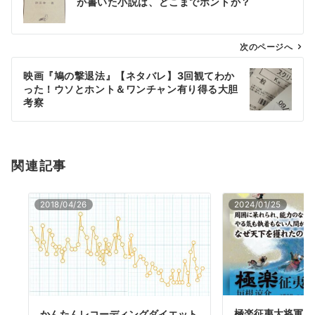
が書いた小説は、どこまでホントか？
ナ
ビ
ゲ
次のページへ
ー
映画『鳩の撃退法』【ネタバレ】3回観てわか
シ
った！ウソとホント＆ワンチャン有り得る大胆
ョ
考察
ン
関連記事
2018/04/26
2024/01/25
極楽征夷大将軍 垣
かんたんレコーディングダイエット