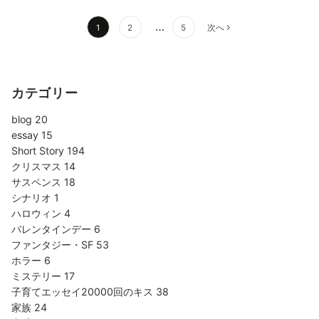
投
…
1
2
5
次へ
稿
の
ペ
カテゴリー
ー
ジ
blog
20
送
essay
15
り
Short Story
194
クリスマス
14
サスペンス
18
シナリオ
1
ハロウィン
4
バレンタインデー
6
ファンタジー・SF
53
ホラー
6
ミステリー
17
子育てエッセイ20000回のキス
38
家族
24