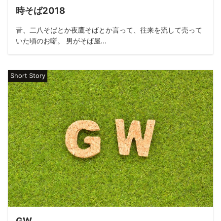
時そば2018
昔、二八そばとか夜鷹そばとか言って、往来を流して売って
いた頃のお噺。 男がそば屋...
Short Story
GW