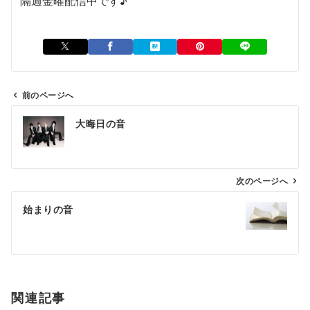
隔週金曜配信中です♪
前のページへ
投
大晦日の音
稿
ナ
ビ
ゲ
次のページへ
ー
始まりの音
シ
ョ
ン
関連記事