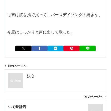
可奈は涙を指で拭って、バースデイソングの続きを、
今度はしっかりと声に出して歌った。
前のページへ
投
決心
稿
ナ
ビ
ゲ
次のページへ
ー
いで時計店
シ