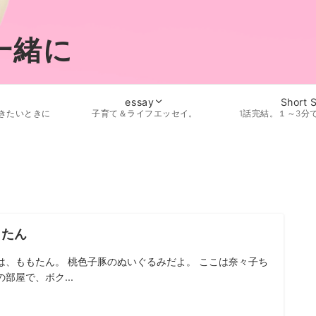
一緒に
essay
Short 
きたいときに
子育て＆ライフエッセイ。
1話完結。１～3分
もたん
は、ももたん。 桃色子豚のぬいぐるみだよ。 ここは奈々子ち
の部屋で、ボク...