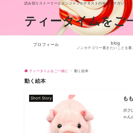
読み切りストーリーとノンジャンルテキストのＷｅｂマガジン
ティータイムをご
blog
プロフィール
ノンカテゴリー書きたいことを書
ティータイムをご一緒に
動く絵本
動く絵本
も
Short Story
ボク
ゃん