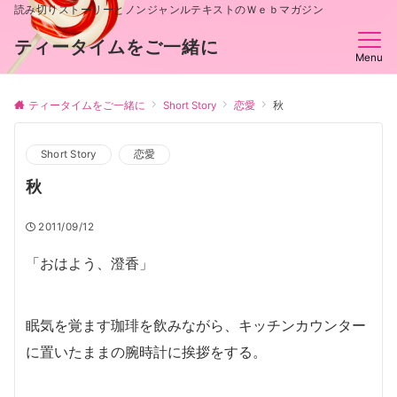
読み切りストーリーとノンジャンルテキストのＷｅｂマガジン
ティータイムをご一緒に
Menu
ティータイムをご一緒に
Short Story
恋愛
秋
Short Story
恋愛
秋
2011/09/12
「おはよう、澄香」
眠気を覚ます珈琲を飲みながら、キッチンカウンター
に置いたままの腕時計に挨拶をする。