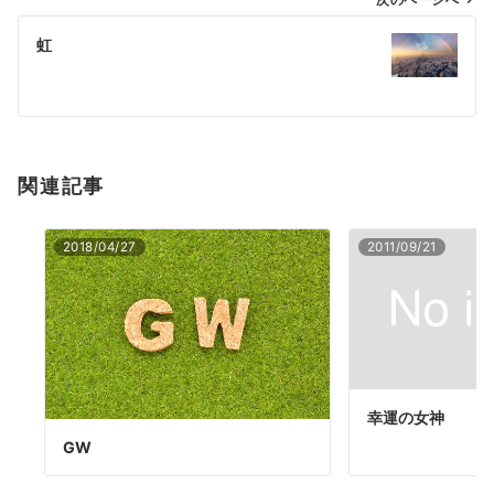
ゲ
ー
虹
シ
ョ
ン
関連記事
2018/04/27
2011/09/21
幸運の女神
GW