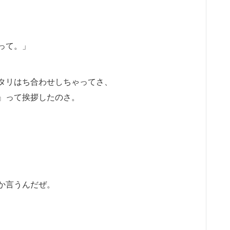
って。」
タリはち合わせしちゃってさ、
』って挨拶したのさ。
か言うんだぜ。