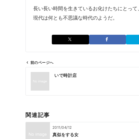
長い長い時間を生きているお化けたちにとって
現代は何とも不思議な時代のようだ。
前のページへ
投
いで時計店
稿
ナ
ビ
ゲ
ー
関連記事
シ
ョ
2011/04/12
ン
真似をする女