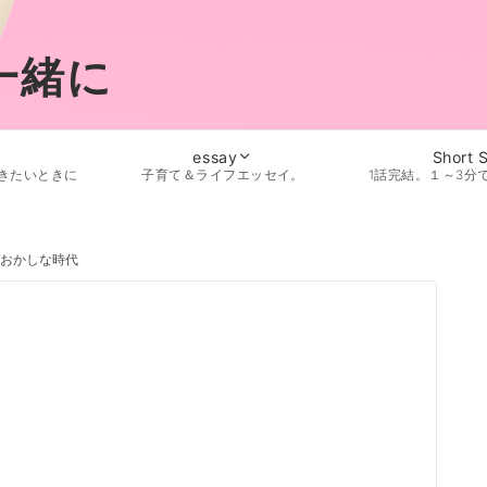
一緒に
essay
Short 
きたいときに
子育て＆ライフエッセイ。
1話完結。１～3分
おかしな時代