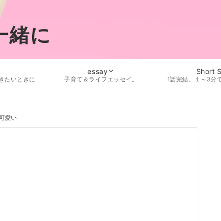
一緒に
essay
Short 
きたいときに
子育て＆ライフエッセイ。
1話完結。１～3分
可愛い